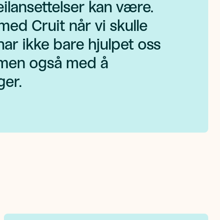
eilansettelser kan være.
med Cruit når vi skulle
har ikke bare hjulpet oss
 men også med å
ger.