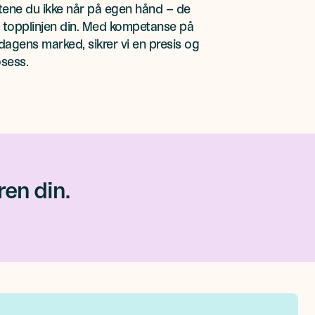
datene du ikke når på egen hånd – de
 topplinjen din. Med kompetanse på
dagens marked, sikrer vi en presis og
osess.
ren din.